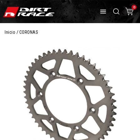
0

Inicio
CORONAS