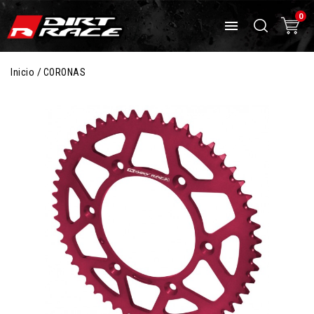
0

Inicio
CORONAS