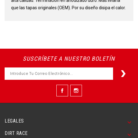
alta calidad. Terminación en anodizado duro. Más liviana
que las tapas originales (OEM). Por su diseño disipa el calor.
SUSCRÍBETE A NUESTRO BOLETÍN
Facebook
Instagram
LEGALES

DIRT RACE
